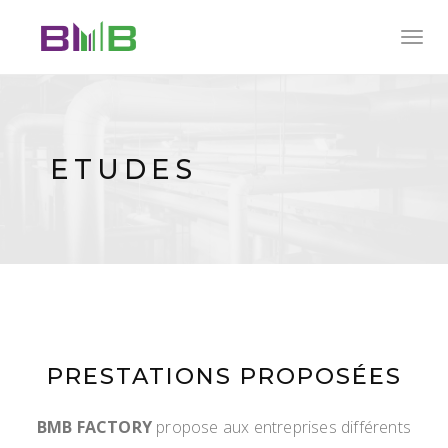
Togg
navig
ETUDES
PRESTATIONS PROPOSÉES
BMB FACTORY
propose aux entreprises différents